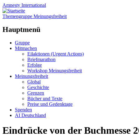
Amnesty
International
Themengruppe Meinungsfreiheit
Hauptmenü
Zum
Gruppe
Inhalt
Mitmachen
springen
Eilaktionen (Urgent Actions)
Briefmarathon
Erfolge
Workshop Meinungsfreiheit
Meinungsfreiheit
Global
Geschichte
Grenzen
Bücher und Texte
Preise und Gedenktage
Spenden
AI Deutschland
Eindrücke von der Buchmesse 2