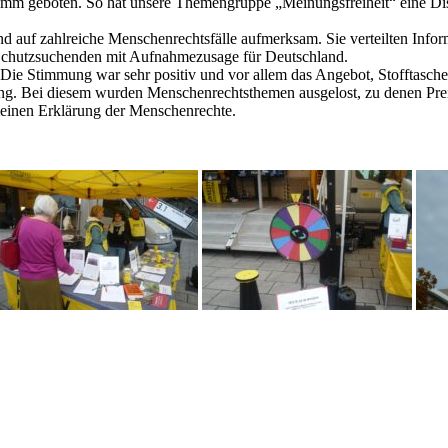
ramm geboten. So hat unsere Themengruppe „Meinungsfreiheit“ eine Disk
 auf zahlreiche Menschenrechtsfälle aufmerksam. Sie verteilten Infor
n Schutzsuchenden mit Aufnahmezusage für Deutschland.
ie Stimmung war sehr positiv und vor allem das Angebot, Stofftaschen
. Bei diesem wurden Menschenrechtsthemen ausgelost, zu denen Preis
einen Erklärung der Menschenrechte.