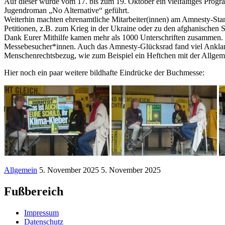
Auf dieser wurde vom 17. bis zum 19. Oktober ein vielfältiges Prog
Jugendroman „No Alternative“ geführt.
Weiterhin machten ehrenamtliche Mitarbeiter(innen) am Amnesty-Stand
Petitionen, z.B. zum Krieg in der Ukraine oder zu den afghanische
Dank Eurer Mithilfe kamen mehr als 1000 Unterschriften zusammen. D
Messebesucher*innen. Auch das Amnesty-Glücksrad fand viel Anklang
Menschenrechtsbezug, wie zum Beispiel ein Heftchen mit der Allgem
Hier noch ein paar weitere bildhafte Eindrücke der Buchmesse:
Allgemein
5. November 2025
5. November 2025
Fußbereich
Impressum
Datenschutz