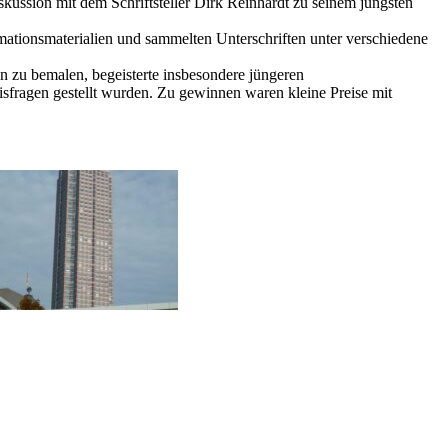
ussion mit dem Schriftsteller Dirk Reinhardt zu seinem jüngsten
mationsmaterialien und sammelten Unterschriften unter verschiedene
 zu bemalen, begeisterte insbesondere jüngeren
fragen gestellt wurden. Zu gewinnen waren kleine Preise mit