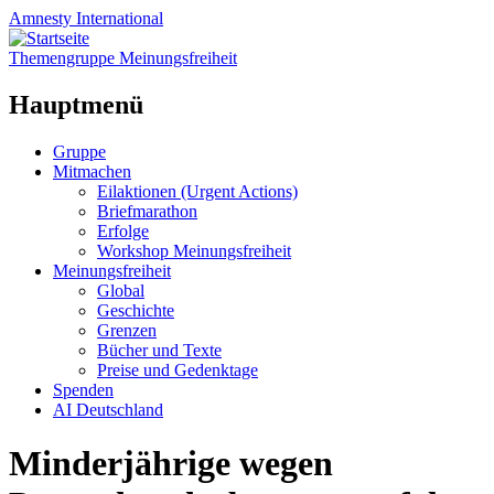
Amnesty
International
Themengruppe Meinungsfreiheit
Hauptmenü
Zum
Gruppe
Inhalt
Mitmachen
springen
Eilaktionen (Urgent Actions)
Briefmarathon
Erfolge
Workshop Meinungsfreiheit
Meinungsfreiheit
Global
Geschichte
Grenzen
Bücher und Texte
Preise und Gedenktage
Spenden
AI Deutschland
Minderjährige wegen