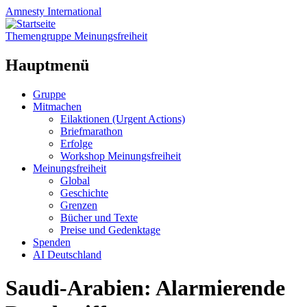
Amnesty
International
Themengruppe Meinungsfreiheit
Hauptmenü
Zum
Gruppe
Inhalt
Mitmachen
springen
Eilaktionen (Urgent Actions)
Briefmarathon
Erfolge
Workshop Meinungsfreiheit
Meinungsfreiheit
Global
Geschichte
Grenzen
Bücher und Texte
Preise und Gedenktage
Spenden
AI Deutschland
Saudi-Arabien: Alarmierende