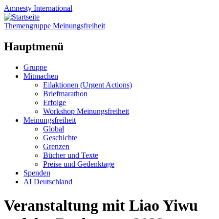
Amnesty
International
Themengruppe Meinungsfreiheit
Hauptmenü
Zum
Gruppe
Inhalt
Mitmachen
springen
Eilaktionen (Urgent Actions)
Briefmarathon
Erfolge
Workshop Meinungsfreiheit
Meinungsfreiheit
Global
Geschichte
Grenzen
Bücher und Texte
Preise und Gedenktage
Spenden
AI Deutschland
Veranstaltung mit Liao Yiwu