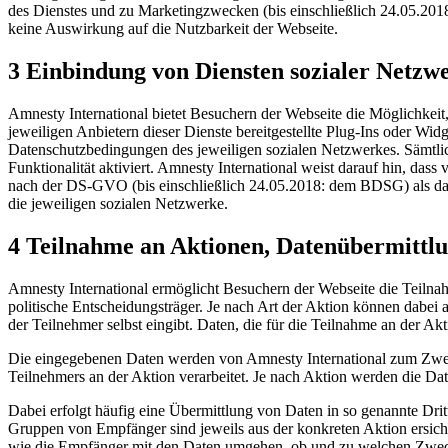
des Dienstes und zu Marketingzwecken (bis einschließlich 24.05.20
keine Auswirkung auf die Nutzbarkeit der Webseite.
3 Einbindung von Diensten sozialer Netzw
Amnesty International bietet Besuchern der Webseite die Möglichkei
jeweiligen Anbietern dieser Dienste bereitgestellte Plug-Ins oder Widg
Datenschutzbedingungen des jeweiligen sozialen Netzwerkes. Sämtlic
Funktionalität aktiviert. Amnesty International weist darauf hin, das
nach der DS-GVO (bis einschließlich 24.05.2018: dem BDSG) als daten
die jeweiligen sozialen Netzwerke.
4 Teilnahme an Aktionen, Datenübermittlu
Amnesty International ermöglicht Besuchern der Webseite die Teilna
politische Entscheidungsträger. Je nach Art der Aktion können dabei 
der Teilnehmer selbst eingibt. Daten, die für die Teilnahme an der Akt
Die eingegebenen Daten werden von Amnesty International zum Zwec
Teilnehmers an der Aktion verarbeitet. Je nach Aktion werden die Dat
Dabei erfolgt häufig eine Übermittlung von Daten in so genannte Drit
Gruppen von Empfänger sind jeweils aus der konkreten Aktion ersich
wie die Empfänger mit den Daten umgehen, ob und zu welchen Zwecke