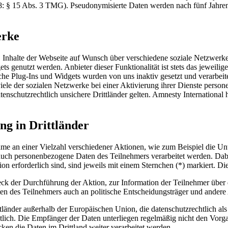
18: § 15 Abs. 3 TMG). Pseudonymisierte Daten werden nach fünf Jahren
erke
t, Inhalte der Webseite auf Wunsch über verschiedene soziale Netzwer
ets genutzt werden. Anbieter dieser Funktionalität ist stets das jeweil
he Plug-Ins und Widgets wurden von uns inaktiv gesetzt und verarbeit
s viele der sozialen Netzwerke bei einer Aktivierung ihrer Dienste pers
schutzrechtlich unsichere Drittländer gelten. Amnesty International 
ng in Drittländer
hme an einer Vielzahl verschiedener Aktionen, wie zum Beispiel die U
auch personenbezogene Daten des Teilnehmers verarbeitet werden. Dabei
ion erforderlich sind, sind jeweils mit einem Sternchen (*) markiert. Di
k der Durchführung der Aktion, zur Information der Teilnehmer über
en des Teilnehmers auch an politische Entscheidungsträger und andere 
tländer außerhalb der Europäischen Union, die datenschutzrechtlich als
tlich. Die Empfänger der Daten unterliegen regelmäßig nicht den Vorg
n die Daten im Drittland weiter verarbeitet werden.