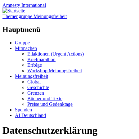
Amnesty
International
Themengruppe Meinungsfreiheit
Hauptmenü
Zum
Gruppe
Inhalt
Mitmachen
springen
Eilaktionen (Urgent Actions)
Briefmarathon
Erfolge
Workshop Meinungsfreiheit
Meinungsfreiheit
Global
Geschichte
Grenzen
Bücher und Texte
Preise und Gedenktage
Spenden
AI Deutschland
Datenschutzerklärung