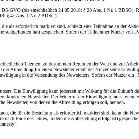
) DS-GVO (bis einschließlich 24.05.2018: § 28 Abs. 1 Nr. 1 BDSG). Re
018: § 4c Abs. 1 Nr. 2 BDSG).
die als erforderlich markiert sind, schließt eine Teilnahme an der Akt
hme stattgefunden hat) gespeichert. Sofern der Teilnehmer Nutzer von „
rschiedlichen Themen, zu bestimmten Regionen der Welt und zur Arbeit
Mit der Anmeldung für einen Newsletter erteilt der Nutzer seine Einwi
nwilligung in die Versendung des Newsletters. Sofern der Nutzer ein
 Nutzers. Die Einwilligung kann jederzeit mit Wirkung für die Zukunf
 dem konkreten Newsletter. Der Widerruf der Einwilligung muss, wenn 
die Newsletter, von denen die Abmeldung erfolgen soll, nennen.
ten, die für die Bestellung als erforderlich markiert sind, kann ein N
re nach Ende des Jahres, in dem die Abbestellung erfolgt ist) gespeich
Amnesty“.