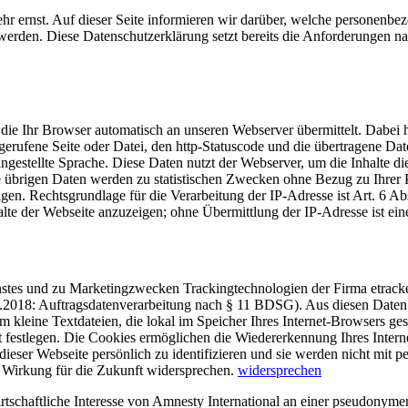
r ernst. Auf dieser Seite informieren wir darüber, welche personenbe
werden. Diese Datenschutzerklärung setzt bereits die Anforderunge
 die Ihr Browser automatisch an unseren Webserver übermittelt. Dabei 
fgerufene Seite oder Datei, den http-Statuscode und die übertragene Da
gestellte Sprache. Diese Daten nutzt der Webserver, um die Inhalte die
übrigen Daten werden zu statistischen Zwecken ohne Bezug zu Ihrer 
agen. Rechtsgrundlage für die Verarbeitung der IP-Adresse ist Art. 6 A
alte der Webseite anzuzeigen; ohne Übermittlung der IP-Adresse ist ein
nstes und zu Marketingzwecken Trackingtechnologien der Firma etracker
5.2018: Auftragsdatenverarbeitung nach § 11 BDSG). Aus diesen Daten
m kleine Textdateien, die lokal im Speicher Ihres Internet-Browsers g
bst festlegen. Die Cookies ermöglichen die Wiedererkennung Ihres Inter
ieser Webseite persönlich zu identifizieren und sie werden nicht mi
t Wirkung für die Zukunft widersprechen.
widersprechen
wirtschaftliche Interesse von Amnesty International an einer pseudony