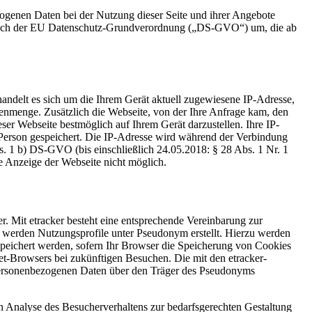
zogenen Daten bei der Nutzung dieser Seite und ihrer Angebote
n nach der EU Datenschutz-Grundverordnung („DS-GVO“) um, die ab
handelt es sich um die Ihrem Gerät aktuell zugewiesene IP-Adresse,
tenmenge. Zusätzlich die Webseite, von der Ihre Anfrage kam, den
ser Webseite bestmöglich auf Ihrem Gerät darzustellen. Ihre IP-
Person gespeichert. Die IP-Adresse wird während der Verbindung
bs. 1 b) DS-GVO (bis einschließlich 24.05.2018: § 28 Abs. 1 Nr. 1
e Anzeige der Webseite nicht möglich.
. Mit etracker besteht eine entsprechende Vereinbarung zur
 werden Nutzungsprofile unter Pseudonym erstellt. Hierzu werden
espeichert werden, sofern Ihr Browser die Speicherung von Cookies
net-Browsers bei zukünftigen Besuchen. Die mit den etracker-
t personenbezogenen Daten über den Träger des Pseudonyms
men Analyse des Besucherverhaltens zur bedarfsgerechten Gestaltung